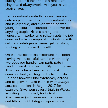
quickly. Like his father he is a real team
player, and always works with you, never
against you.
He has naturally wide flanks and limitless
outruns paired with his father's natural pace
and lovely drive, and even when he was
young he could be counted on to never do
anything stupid. He is a strong and
honest farm worker who reliably gets the job
done and solves complicated situations with
calm and intelligence, never getting stuck,
working sheep as well as cattle.
On the trial scene his misfortune has been
having two successful parents where only
two dogs per handler can participate in
most national trials and qualify for the team.
This means he is benched for most
domestic trials, waiting for his time to shine.
He does however trial extensively abroad
and his powerful and intense work always
attracts attention. In August 2017 for
example, Skye won several trials in Wales,
including the famously tricky trial in
Abergwesyn (with mom and dad coming 5th
and 6th out of 80+ dogs in open class).