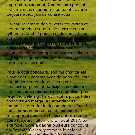
apprend rapidement. Comme son père, il
est un véritable joueur d'équipe et travaille
toujours avec, jamais contre vous.
Il a naturellement des ouvertures vastes et
des recherches sans limites associées au
rythme naturel et pousse seduisants de son
père; on peut compter sur lui pour n'import
quel type de travail. Il est un ouvrier ferme
puissant et honnête qui résout des
situations même compliquées avec calme et
intelligence, jamais bloqué aussibien sur
ovines que bovines.
Pour le coté concours, son malchance est
d'avoir deux parents avec de bons résultats
quand seulement deux chiens par
conducteur peuvent participer aux plupart
des concours nationaux ou se qualifier pour
l'équipe. Cela signifie qu'il voit la plupart des
concours en marge, en attendant sa
moment à prendre le devant de la scène. Il
fait cependant beaucoup de concours à
l'étranger et son travail puissant et intense
attire toujours l'attention. En aout 2017, par
exemple, Skye a gagné plusieurs concours
en Pays de Galles, y compris le célèbre
concours très compliqué à Abergwesyn