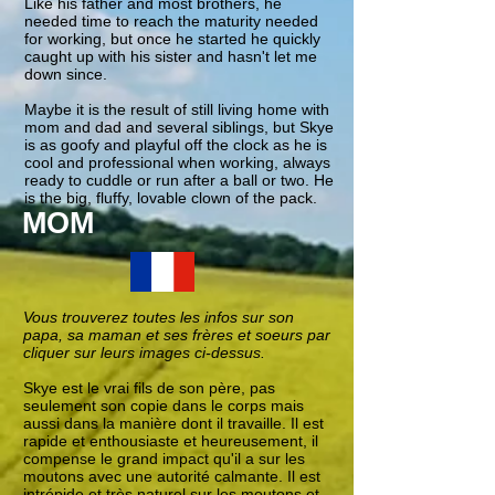
Like his father and most brothers, he
needed time to reach the maturity needed
for working, but once he started he quickly
caught up with his sister and hasn't let me
down since.
Maybe it is the result of still living home with
mom and dad and several siblings, but Skye
is as goofy and playful off the clock as he is
cool and professional when working, always
ready to cuddle or run after a ball or two. He
is the big, fluffy, lovable clown of the pack.
MOM
Vous trouverez toutes les infos sur son
papa, sa maman et ses frères et soeurs par
cliquer sur leurs images ci-dessus.
Skye est le vrai fils de son père, pas
seulement son copie dans le corps mais
aussi dans la manière dont il travaille. Il est
rapide et enthousiaste et heureusement, il
compense le grand impact qu'il a sur les
moutons avec une autorité calmante. Il est
intrépide et très naturel sur les moutons et