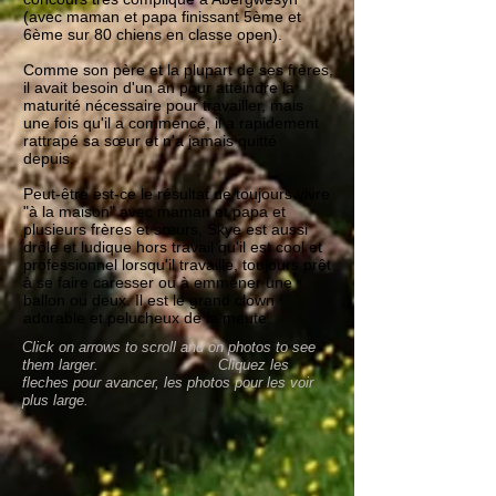
(avec maman et papa finissant 5ème et
6ème sur 80 chiens en classe open).
Comme son père et la plupart de ses frères,
il avait besoin d'un an pour atteindre la
maturité nécessaire pour travailler, mais
une fois qu'il a commencé, il a rapidement
rattrapé sa sœur et n'a jamais quitté
depuis.
Peut-être est-ce le résultat de toujours vivre
"à la maison" avec maman et papa et
plusieurs frères et sœurs, Skye est aussi
drôle et ludique hors travail qu'il est cool et
professionnel lorsqu'il travaille, toujours prêt
à se faire caresser ou à emmener une
ballon ou deux. Il est le grand clown
adorable et pelucheux de la meute.
Click on arrows to scroll and on photos to see
them larger. Cliquez les
fleches pour avancer, les photos pour les voir
plus large.